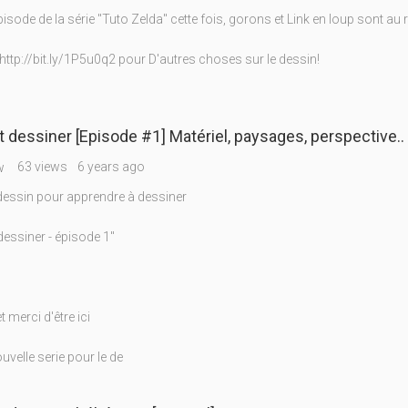
sode de la série "Tuto Zelda" cette fois, gorons et Link en loup sont au 
http://bit.ly/1P5u0q2 pour D'autres choses sur le dessin!
essiner [Episode #1] Matériel, paysages, perspective..
63 views
6 years ago
w
 dessin pour apprendre à dessiner
ssiner - épisode 1"
 merci d'être ici
uvelle serie pour le de