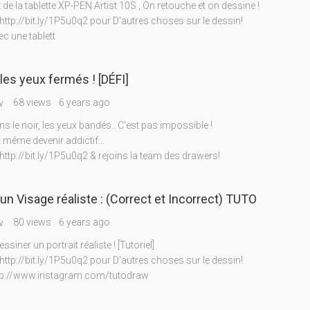
 de la tablette XP-PEN Artist 10S , On retouche et on dessine !
http://bit.ly/1P5u0q2 pour D'autres choses sur le dessin!
c une tablett
les yeux fermés ! [DÉFI]
68 views
6 years ago
w
s le noir, les yeux bandés.. C'est pas impossible !
t même devenir addictif...
http://bit.ly/1P5u0q2 & rejoins la team des drawers!
un Visage réaliste : (Correct et Incorrect) TUTO
80 views
6 years ago
w
iner un portrait réaliste ! [Tutoriel]
http://bit.ly/1P5u0q2 pour D'autres choses sur le dessin!
ttp://www.instagram.com/tutodraw