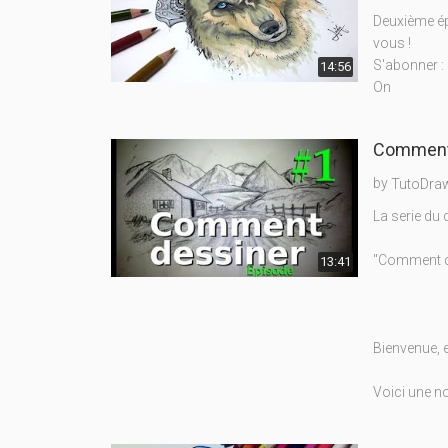
Deuxième épi
vous !
S'abonner : 
14:56
On
Comment d
by
TutoDra
La serie du
"Comment de
13:41
Bienvenue, et
Voici une no