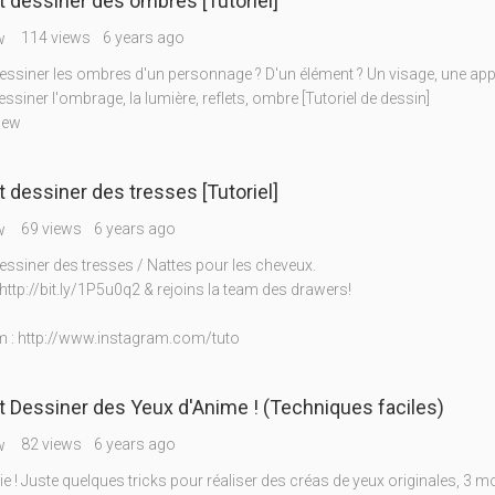
dessiner des ombres [Tutoriel]
114 views
6 years ago
w
siner les ombres d'un personnage ? D'un élément ? Un visage, une ap
iner l'ombrage, la lumière, reflets, ombre [Tutoriel de dessin]
New
dessiner des tresses [Tutoriel]
69 views
6 years ago
w
siner des tresses / Nattes pour les cheveux.
http://bit.ly/1P5u0q2 & rejoins la team des drawers!
 : http://www.instagram.com/tuto
Dessiner des Yeux d'Anime ! (Techniques faciles)
82 views
6 years ago
w
 ! Juste quelques tricks pour réaliser des créas de yeux originales, 3 m