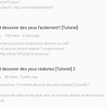
emier?) opus !
 dessin : http://www.drawmarket.fr/
essiner des yeux facilement? [Tutoriel]
128 views
6 years ago
w
 existe une astuce simple pour dessiner un oeil?
 d' yeux en version réaliste ? La réponse est..
http://bit.ly/1P5u0q2 & rejoins la t
essiner des yeux réalistes [Tutoriel] 2
80 views
6 years ago
w
tutoriel sur "Comment dessiner des yeux réalistes [Tutoriel] 2"
une seconde video sur les yeux, avec un nouveau dessin, et de nouveaux
res