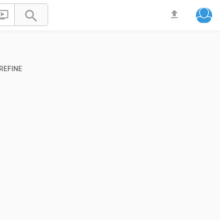


file_upload
REFINE