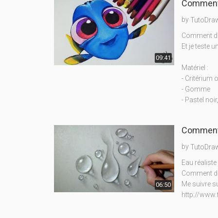
Comment 
by
TutoDra
Comment de
Et je teste u
09:41
Matériel :
- Critérium 
- Gomme
- Pastel noir
Comment d
by
TutoDra
Eau réaliste
Comment des
Me suivre s
06:50
http://www