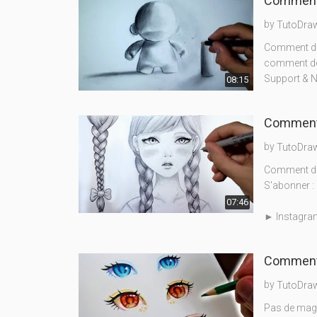
Comment 
by
TutoDra
Comment des
comment dess
Support & 
08:15
Comment 
by
TutoDra
Comment des
S'abonner : 
07:46
► Instagram
Comment 
by
TutoDra
Pas de magie