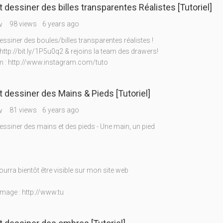
essiner des billes transparentes Réalistes [Tutoriel]
98 views
6 years ago
w
siner des boules/billes transparentes réalistes !
http://bit.ly/1P5u0q2 & rejoins la team des drawers!
 : http://www.instagram.com/tuto
essiner des Mains & Pieds [Tutoriel]
81 views
6 years ago
w
siner des mains et des pieds - Une main, un pied
pourra bientôt être visible sur mon site web
image : http://www.tu