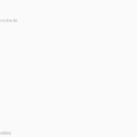
proche de
odèles