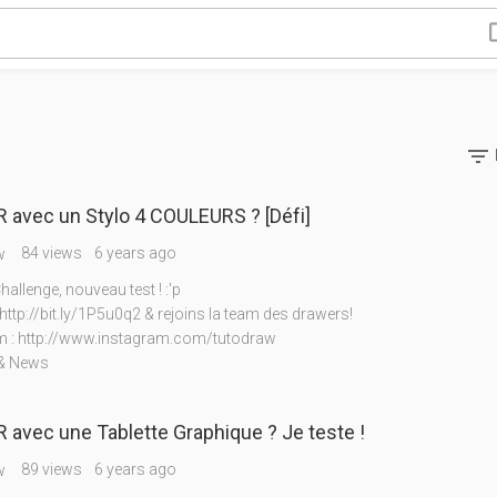

 avec un Stylo 4 COULEURS ? [Défi]
84 views
6 years ago
w
llenge, nouveau test ! :'p
http://bit.ly/1P5u0q2 & rejoins la team des drawers!
m : http://www.instagram.com/tutodraw
& News
avec une Tablette Graphique ? Je teste !
89 views
6 years ago
w