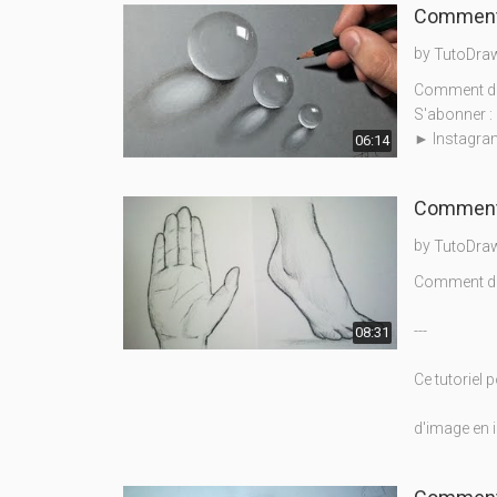
Comment d
by
TutoDra
Comment des
S'abonner : 
► Instagram
06:14
Comment d
by
TutoDra
Comment des
---
08:31
Ce tutoriel 
d'image en 