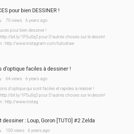
ES pour bien DESSINER !
70 views
6 years ago
w
uces pour bien dessiner !
http://bit.ly/1P5u0q2 pour D'autres choses sur le dessin!
m : http://www.instagram.com/tutodraw
s d'optique faciles à dessiner !
64 views
6 years ago
w
ions d'optique qui sont faciles et rapides à réaliser !
http://bit.ly/1P5u0q2 pour D'autres choses sur le dessin!
 : http://www.instag
dessiner : Loup, Goron [TUTO] #2 Zelda
100 views
6 years ago
w