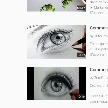
dans ce (pr
► Market du
08:39
S'abonner
Comment d
by
TutoDra
Est-ce qu'il
Ou une paire
S'abonner : 
10:19
Comment d
by
TutoDra
Ceci est un 
il s'agit d'
10:16
commentai