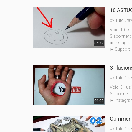
10 ASTUC
by
TutoDra
Voici 10 ast
S'abonner : 
► Instagra
04:47
► Support
3 Illusion
by
TutoDra
Voici 3 illus
S'abonner : 
► Instagram
06:05
Comment 
by
TutoDra