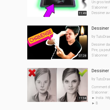
Un gros test
S'abonner : 
Dessiner ave
11:49
Dessiner 
by
TutoDra
Dessiner dan
Pire, ça peu
S'abonner : 
07:28
Dessiner 
by
TutoDra
Comment dess
S'abonner : 
► Insta : h
11:34
► B