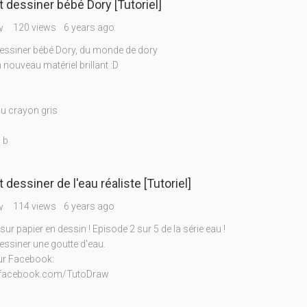
dessiner bébé Dory [Tutoriel]
120 views
6 years ago
w
ssiner bébé Dory, du monde de dory
n nouveau matériel brillant :D
ou crayon gris
, b
essiner de l'eau réaliste [Tutoriel]
114 views
6 years ago
w
 sur papier en dessin ! Episode 2 sur 5 de la série eau !
siner une goutte d'eau.
ur Facebook:
.facebook.com/TutoDraw