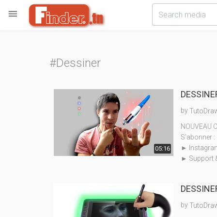

#Dessiner
DESSINER
by
TutoDra
NOUVEAU Cha
S'abonner : 
► Instagra
05:16
► Support 
DESSINER 
by
TutoDra