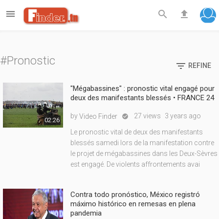

search
file_upload
#Pronostic

REFINE
"Mégabassines" : pronostic vital engagé pour
deux des manifestants blessés • FRANCE 24
by
27 views
3 years ago
Video Finder

02:26
Le pronostic vital de deux des manifestants
blessés samedi lors de la manifestation contre
le projet de mégabassines dans les Deux-Sèvres
est engagé. De violents affrontements avai
Contra todo pronóstico, México registró
máximo histórico en remesas en plena
pandemia