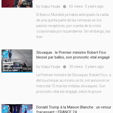
04:57
by
65 views
5 years ago
Video Finder

El Banco Mundial ya había anticipado la caída
de una quinta parte de las remesas en los
países receptores, por cuenta de la crisis
ocasionada por la pandemia. Sin embargo, las
tran
Slovaquie : le Premier ministre Robert Fico
blessé par balles, son pronostic vital engagé
by
30 views
2 years ago
Video Finder

04:34
Le Premier ministre de Slovaquie, Robert Fico, a
été touché par au moins un tir, ont annoncé ce
mercredi 15 mai les médias slovaques. Son
pronostic vital est engagé, selon le gouve
Donald Trump à la Maison Blanche : un retour
fracassant • FRANCE 24