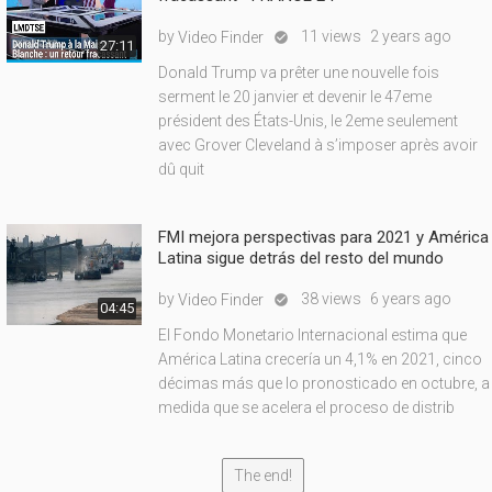
by
11 views
2 years ago
Video Finder

27:11
Donald Trump va prêter une nouvelle fois
serment le 20 janvier et devenir le 47eme
président des États-Unis, le 2eme seulement
avec Grover Cleveland à s’imposer après avoir
dû quit
FMI mejora perspectivas para 2021 y América
Latina sigue detrás del resto del mundo
by
38 views
6 years ago
Video Finder

04:45
El Fondo Monetario Internacional estima que
América Latina crecería un 4,1% en 2021, cinco
décimas más que lo pronosticado en octubre, a
medida que se acelera el proceso de distrib
The end!