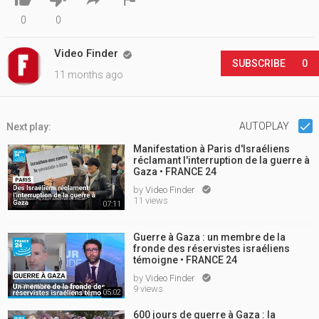
0
0
Video Finder

SUBSCRIBE
0
11 months ago
AUTOPLAY
Next play:
Manifestation à Paris d'Israéliens
réclamant l'interruption de la guerre à
Gaza • FRANCE 24
by
Video Finder

11 views
07:11
Guerre à Gaza : un membre de la
fronde des réservistes israéliens
témoigne • FRANCE 24
by
Video Finder

9 views
05:02
600 jours de guerre à Gaza : la