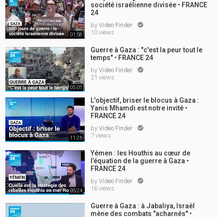
société israélienne divisée • FRANCE
24
by
Video Finder

10 views
01:58
Guerre à Gaza : "c'est la peur tout le
temps" • FRANCE 24
by
Video Finder

21 views
05:01
L'objectif, briser le blocus à Gaza :
Yanis Mhamdi est notre invité •
FRANCE 24
by
Video Finder

7 views
11:26
Yémen : les Houthis au cœur de
l’équation de la guerre à Gaza •
FRANCE 24
by
Video Finder

16 views
05:24
Guerre à Gaza : à Jabaliya, Israël
mène des combats "acharnés'' •