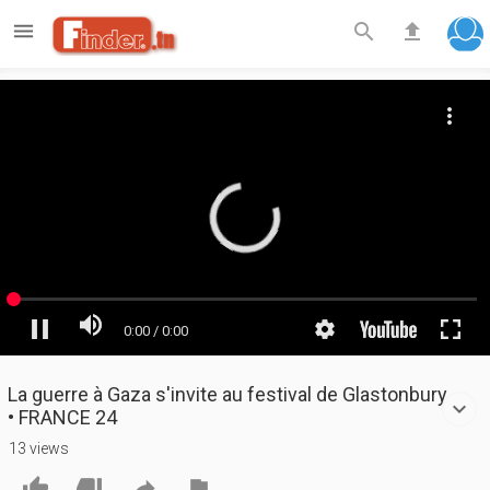

search
file_upload
La guerre à Gaza s'invite au festival de Glastonbury
• FRANCE 24
13 views



