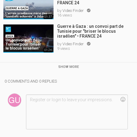
FRANCE 24
by
Video Finder

16 views
01:37
Guerre à Gaza : un convoi part de
Tunisie pour "briser le blocus
israélien" • FRANCE 24
by
Video Finder

9 views
01:26
SHOW MORE
0 COMMENTS AND 0 REPLIES