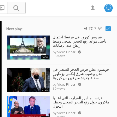


file_upload
AUTOPLAY
Next play:
فيروس كورونا في فرنسا: احتمال
تأجيل موعد رفع الحجر الصحي وسط
ارتفاع عدد الإصابات
by
Video Finder

35 views
04:59
جونسون يعلن فرض الحجر الصحي في
لندن وجنوب شرق إنكلتر مع ظهور
سلالة جديدة من فيروس كورونا
by
Video Finder

36 views
01:27
فرنسا: ما أبرز القرارت التي أعلنها
ماكرون حول رفع الحجر الصحي وحظر
التجول
by
Video Finder

37 views