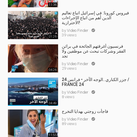
11:36
فيروس كورونا: في إسرائيل اتباع تعاليم
الدين أهم من اتباع الإجراءات
الاحترازية!
by
Video Finder

39 views
01:26
فرنسيون أغرقتهم الجائحة في براثن
الفقر وشركات تبحث عن موظفين ولا
تجد
by
Video Finder

29 views
04:26
جزر الكناري..الوجه الآخر • فرانس 24 /
FRANCE 24
by
Video Finder

8 views
04:49
فاجأت زوجتي بهدايا التخرج
by
Video Finder

89 views
11:55