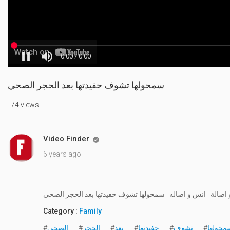
سمحولها تشوف حفيدتها بعد الحجر الصحي
74 views
Video Finder

6 years ago
اصالة | انس و اصاله | سمحولها تشوف حفيدتها بعد الحجر الصحي
Category :
Family
محولها
#
تشوف
#
حفيدتها
#
بعد
#
الحجر
#
الصحي
#