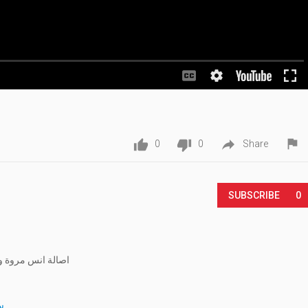




0
0
Share
SUBSCRIBE
0
اصالة انس مروة و 
س