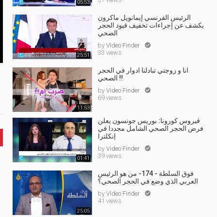
05:53
الرئيس الفرنسي إيمانويل ماكرون
يكشف عن إجراءات تخفيف قيود الحجر
الصحي
by
Video Finder

33 views
25:51
انا و زوجتي تبادلنا ادوار في الحجر
الصحي !!
by
Video Finder

69 views
11:53
فيروس كورونا: بوريس جونسون يعلن
فرض الحجر الصحي الشامل مجددا في
إنكلترا
by
Video Finder

39 views
01:41
فوق السلطة - 174- من هو الرئيس
العربي الذي وضع في الحجر الصحي؟
by
Video Finder

41 views
25:05