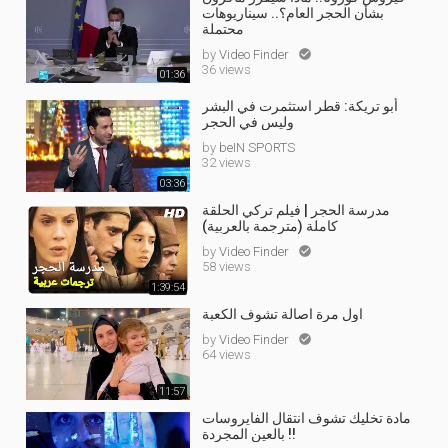
بشأن الحجر العام؟.. سيناريوهات
محتملة
by
Video Finder

36 views
01:36
أبو تريكة: قطر استثمرت في البشر
وليس في الحجر
by
beIN SPORTS
32 views
03:36
مدرسة الحجر | فيلم تركي الحلقة
كاملة (مترجمة بالعربية)
by
Video Finder

58 views
1:39:54
اول مرة اصالة تشوف الكعبة
by
Video Finder

64 views
11:57
مادة تخليك تشوف انتقال الفايروسات
بالعين المجردة !!