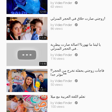
by
Video Finder

63 views
12:00
زوجتي صارت حلاق في الحجر المنزلي!
by
Video Finder

86 views
13:36
يا ليتنا ما تهورنا! اصالة صارت بيطرية
في الحجر المنزلي..
by
Video Finder

116 views
14:49
فاجأت زوجتي بحفلة تخرج من الحجر!!
*مؤثر جدا*
by
Video Finder

50 views
13:17
تعلم اللغة العربية مع ميلا
by
Video Finder

100 views