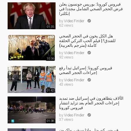
فيروس كورونا: بوريس جونسون يعلن
فرض الحجر الصحي الشامل مجددا في
إنكلترا
by
Video Finder

62 views
01:35
هل الكل يخون في الحجر الصحي
للفندق! | فيلم الحب التركي الحلقة
كاملة (مترجم بالعربية)
by
Video Finder

92 views
10:36
فيروس كورونا: إسرائيل تبدأ رفع
إجراءات الحجر الصحي
by
Video Finder

43 views
01:42
الآلاف يتظاهرون في إسرائيل ضد تمديد
إجراءات الحجر العام بعد تزايد انتشار
فيروس كورونا
by
Video Finder

37 views
01:38
فيروس كورونا.. ماذا سيقرر ماكرون