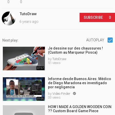
0
0
TutoDraw
SUBSCRIBE
0
6 years ago
AUTOPLAY
Next play:
Je dessine sur des chaussures !
(Custom au Marqueur Posca)
by
TutoDraw
51 views
07:57
Informe desde Buenos Aires: Médico
de Diego Maradona es investigado
por negligencia
by
Video Finder

33 views
01:05
HOW I MADE A GOLDEN WOODEN COIN
?? Custom Board Game Piece