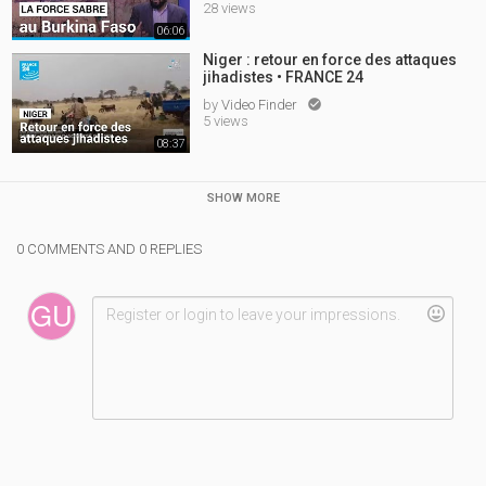
28 views
06:06
Niger : retour en force des attaques
jihadistes • FRANCE 24
by
Video Finder

5 views
08:37
SHOW MORE
0 COMMENTS AND 0 REPLIES