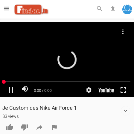

search
file_upload
Je Custom des Nike Air Force 1
83 views



