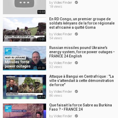
by
Video Finder

18 views
10:33
En RD Congo, un premier groupe de
soldats kényans de la force régionale
est africaine a quitté Goma
by
Video Finder

54 views
15:01
Russian missiles pound Ukraine's
energy system, force power outages •
FRANCE 24 English
by
Video Finder

32 views
01:39
Attaque à Bangui en Centrafrique : "La
ville s'attendait à cette démonstration
de force"
by
Video Finder

86 views
04:14
Que faisait la force Sabre au Burkina
Faso ? • FRANCE 24
by
Video Finder
